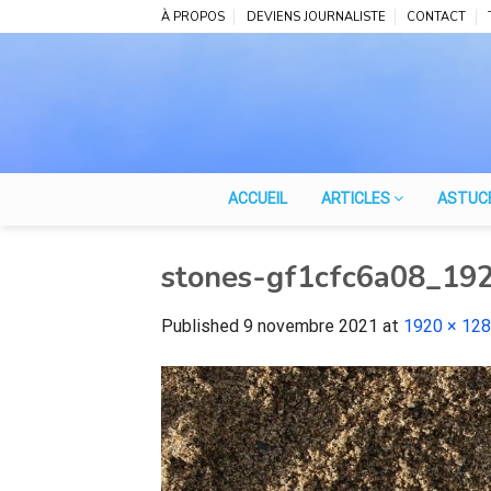
Skip
À PROPOS
DEVIENS JOURNALISTE
CONTACT
to
content
ACCUEIL
ARTICLES
ASTUC
stones-gf1cfc6a08_19
Published
9 novembre 2021
at
1920 × 12