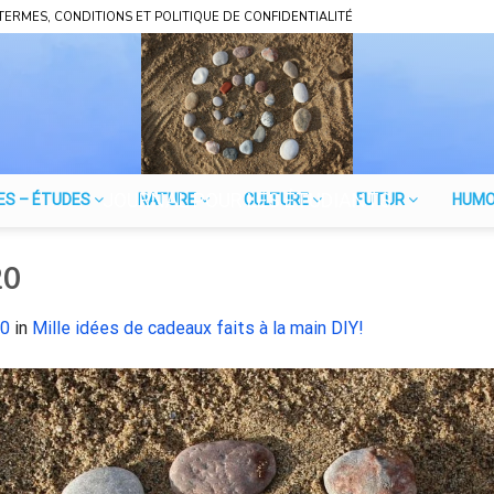
TERMES, CONDITIONS ET POLITIQUE DE CONFIDENTIALITÉ
JOURNAL POUR LES ÉTUDIANTS
ES – ÉTUDES
NATURE
CULTURE
FUTUR
HUM
20
80
in
Mille idées de cadeaux faits à la main DIY!