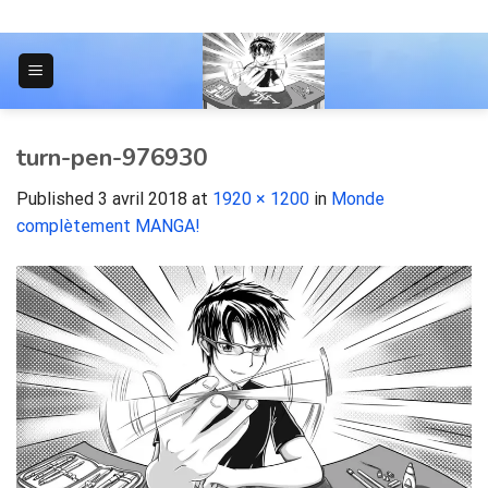
Skip
to
content
JOURNAL POUR LES ÉTUDIANTS
turn-pen-976930
Published
3 avril 2018
at
1920 × 1200
in
Monde
complètement MANGA!