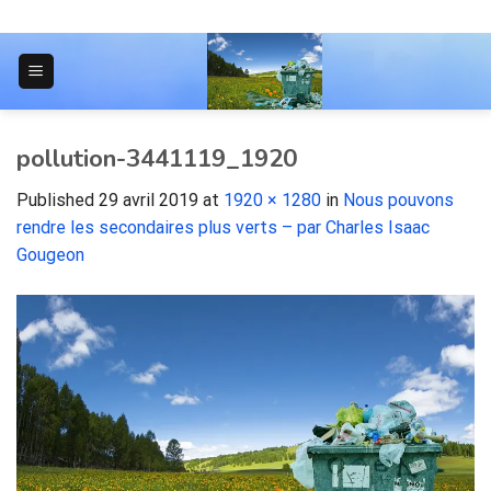
Skip
to
content
JOURNAL POUR LES ÉTUDIANTS
pollution-3441119_1920
Published
29 avril 2019
at
1920 × 1280
in
Nous pouvons
rendre les secondaires plus verts – par Charles Isaac
Gougeon