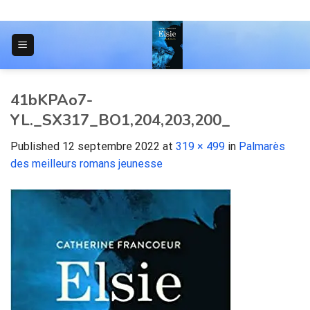
Skip
to
content
JOURNAL POUR LES ÉTUDIANTS
41bKPAo7-
YL._SX317_BO1,204,203,200_
Published
12 septembre 2022
at
319 × 499
in
Palmarès
des meilleurs romans jeunesse