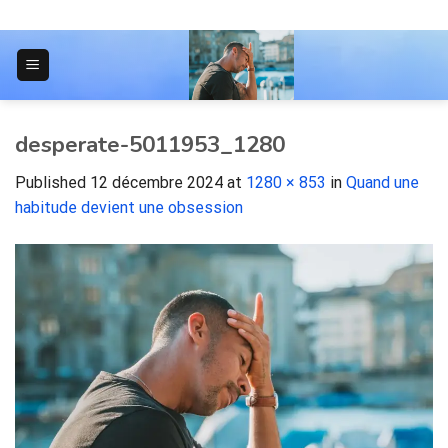
Skip
to
content
JOURNAL POUR LES ÉTUDIANTS
desperate-5011953_1280
Published
12 décembre 2024
at
1280 × 853
in
Quand une
habitude devient une obsession