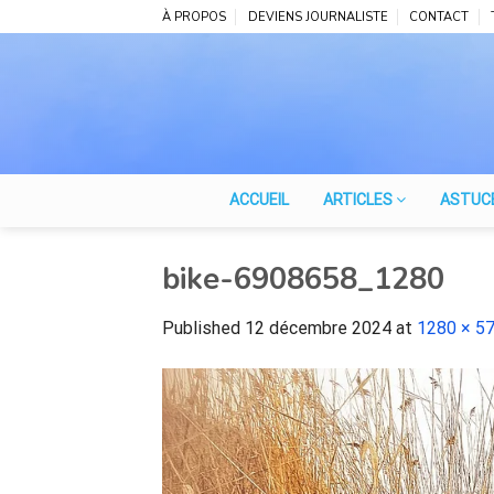
Skip
À PROPOS
DEVIENS JOURNALISTE
CONTACT
to
content
ACCUEIL
ARTICLES
ASTUC
bike-6908658_1280
Published
12 décembre 2024
at
1280 × 5