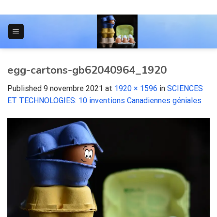
Skip
to
content
JOURNAL POUR LES ÉTUDIANTS
egg-cartons-gb62040964_1920
Published
9 novembre 2021
at
1920 × 1596
in
SCIENCES
ET TECHNOLOGIES: 10 inventions Canadiennes géniales