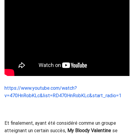
https://www.youtube.com/watch?
v=470HnRobKLc&list=RD470HnRobKLc&start_radio=1
Et finalement, ayant été considéré comme un groupe
atteignant un certain succès,
My Bloody Valentine
se