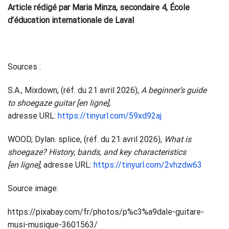
Article rédigé par Maria Minza, secondaire 4, École
d’éducation internationale de Laval
Sources :
S.A., Mixdown, (réf. du 21 avril 2026),
A beginner’s guide
to shoegaze guitar [en ligne]
,
adresse URL:
https://tinyurl.com/59xd92aj
WOOD, Dylan. splice, (réf. du 21 avril 2026),
What is
shoegaze? History, bands, and key characteristics
[en ligne]
, adresse URL:
https://tinyurl.com/2vhzdw63
Source image:
https://pixabay.com/fr/photos/p%c3%a9dale-guitare-
musi-musique-3601563/