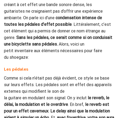
créant à cet effet une bande sonore dense, les
guitaristes ne craignaient pas d’offrir une expérience
ambiante. On parle ici d’une
condensation intense de
toutes les pédales d’effet possible
. Littéralement, c’est
cet élément qui a permis de donner ce nom étrange au
genre.
Sans les pédales, ce serait comme si on conduisait
une bicyclette sans pédales.
Alors, voici un
petit inventaire aux éléments nécessaires pour faire
du shoegaze:
Les pédales
Comme si cela n’était pas déjà évident, ce style se base
sur leurs effets. Les pédales sont en effet des appareils
externes qui modifient le son de
la guitare en modulant son signal. On y inclut
le r
everb
,
le
délai, la modulation et le
overdrive
.
En bref,
le reverb est
pour un effet caverneux
.
Le delay
ainsi que la modulation
aident à simuler un écho
. Et,
avec
l’overdrive, votre son aura