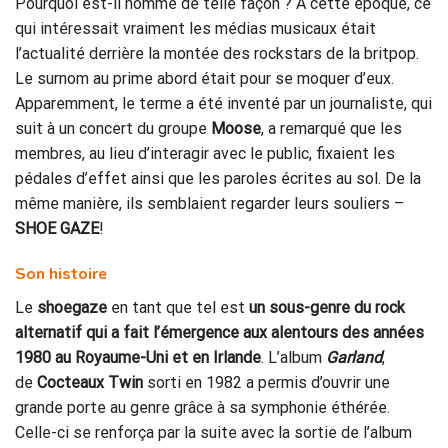
Pourquoi est-il nommé de telle façon ? À cette époque, ce
qui intéressait vraiment les médias musicaux était
l’actualité derrière la montée des rockstars de la britpop.
Le surnom au prime abord était pour se moquer d’eux.
Apparemment, le terme a été inventé par un journaliste, qui
suit à un concert du groupe
Moose
, a remarqué que les
membres, au lieu d’interagir avec le public, fixaient les
pédales d’effet ainsi que les paroles écrites au sol. De la
même manière, ils semblaient regarder leurs souliers –
SHOE GAZE
!
Son histoire
Le
shoegaze
en tant que tel est
un sous-genre du rock
alternatif qui a fait l’émergence aux alentours des années
1980 au Royaume-Uni et en Irlande
. L’album
Garland
,
de
Cocteaux Twin
sorti en 1982 a permis d’ouvrir une
grande porte au genre grâce à sa symphonie éthérée.
Celle-ci se renforça par la suite avec la sortie de l’album