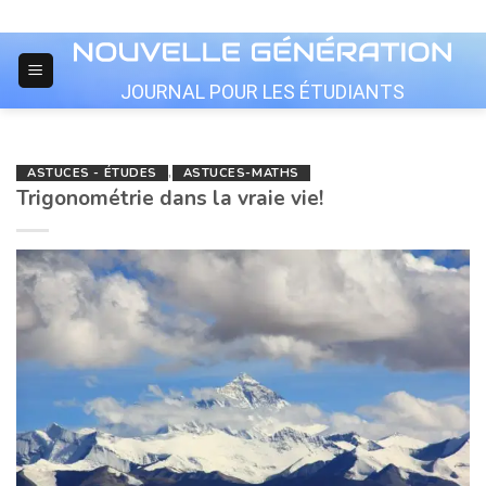
Skip
to
content
JOURNAL POUR LES ÉTUDIANTS
ASTUCES - ÉTUDES
,
ASTUCES-MATHS
Trigonométrie dans la vraie vie!