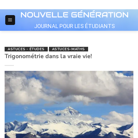
Skip
to
content
JOURNAL POUR LES ÉTUDIANTS
ASTUCES - ÉTUDES
,
ASTUCES-MATHS
Trigonométrie dans la vraie vie!