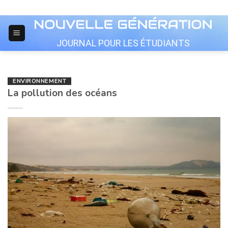
Skip
to
content
JOURNAL POUR LES ÉTUDIANTS
ENVIRONNEMENT
La pollution des océans