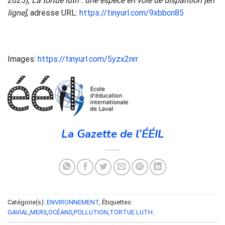
2025),
La tortue luth : une espèce en voie de disparition [en
ligne]
, adresse URL:
https://tinyurl.com/9xbbcn85
Images:
https://tinyurl.com/5yzx2nrr
La Gazette de l’ÉÉIL
Catégorie(s):
ENVIRONNEMENT
, Étiquettes:
GAVIAL
,
MERS
,
OCÉANS
,
POLLUTION
,
TORTUE LUTH
.