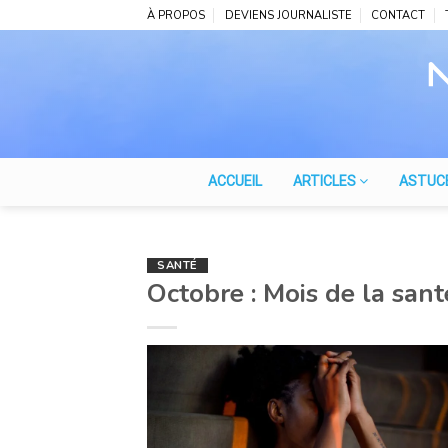
Skip
À PROPOS
DEVIENS JOURNALISTE
CONTACT
to
content
ACCUEIL
ARTICLES
ASTUC
SANTÉ
Octobre : Mois de la san