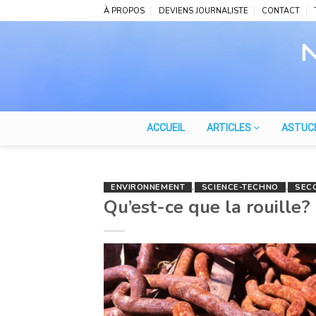
Skip
À PROPOS
DEVIENS JOURNALISTE
CONTACT
to
content
ACCUEIL
ARTICLES
ASTUC
ENVIRONNEMENT
,
SCIENCE-TECHNO
,
SEC
Qu’est-ce que la rouille?