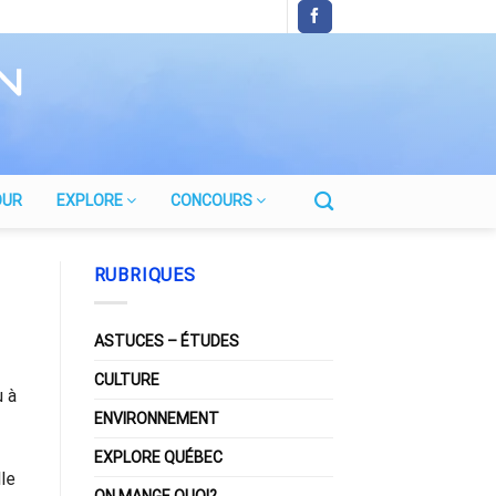
OUR
EXPLORE
CONCOURS
RUBRIQUES
ASTUCES – ÉTUDES
CULTURE
u à
ENVIRONNEMENT
EXPLORE QUÉBEC
lle
ON MANGE QUOI?