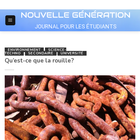
Skip
to
content
JOURNAL POUR LES ÉTUDIANTS
ENVIRONNEMENT
,
SCIENCE-
TECHNO
,
SECONDAIRE
,
UNIVERSITÉ
Qu’est-ce que la rouille?