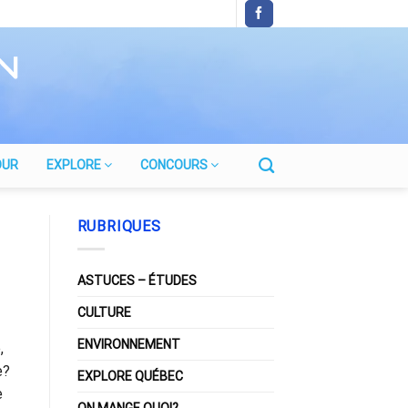
OUR
EXPLORE
CONCOURS
RUBRIQUES
ASTUCES – ÉTUDES
CULTURE
ENVIRONNEMENT
,
e?
EXPLORE QUÉBEC
e
ON MANGE QUOI?