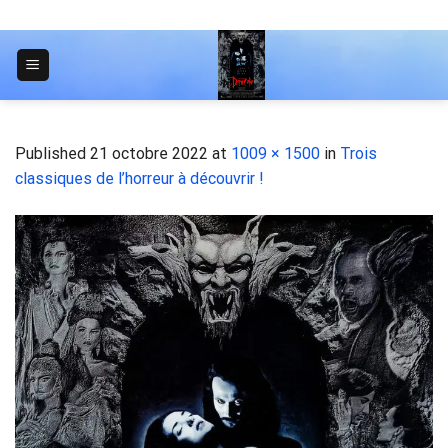
Skip
to
content
JOURNAL POUR LES ÉTUDIANTS
Published
21 octobre 2022
at
1009 × 1500
in
Trois
classiques de l’horreur à découvrir !