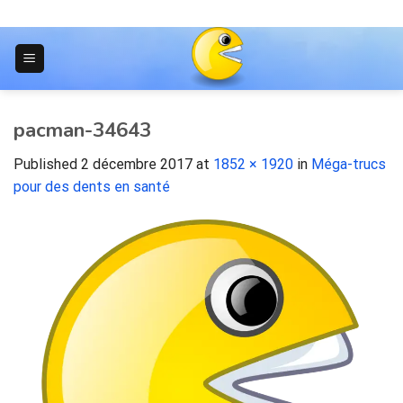
Skip
to
content
JOURNAL POUR LES ÉTUDIANTS
pacman-34643
Published
2 décembre 2017
at
1852 × 1920
in
Méga-trucs
pour des dents en santé