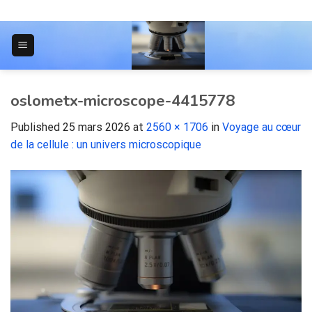
Skip
to
content
JOURNAL POUR LES ÉTUDIANTS
oslometx-microscope-4415778
Published
25 mars 2026
at
2560 × 1706
in
Voyage au cœur
de la cellule : un univers microscopique