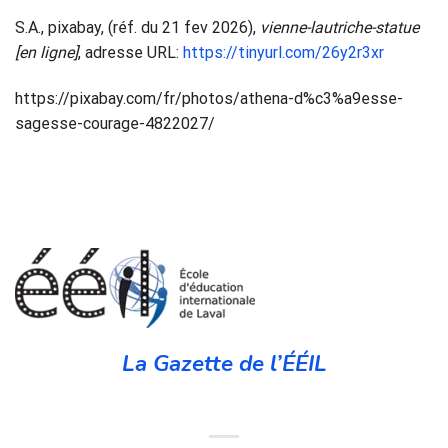
S.A., pixabay, (réf. du 21 fev 2026),
vienne-lautriche-statue
[en ligne]
, adresse URL:
https://tinyurl.com/26y2r3xr
https://pixabay.com/fr/photos/athena-d%c3%a9esse-
sagesse-courage-4822027/
La Gazette de l’ÉÉIL