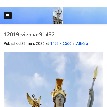
Skip
to
content
JOURNAL POUR LES ÉTUDIANTS
12019-vienna-91432
Published
23 mars 2026
at
1493 × 2560
in
Athéna