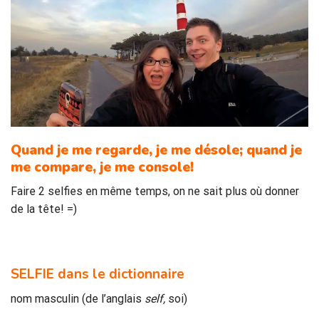
Quand je me regarde,
je me désole;
quand je
me c
ompare,
je me console!
Faire 2 selfies en même temps, on ne sait plus où donner
de la tête! =)
SELFIE dans le dictionnaire
nom masculin (de l’anglais
self,
soi)