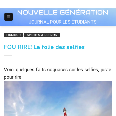
Skip
to
content
JOURNAL POUR LES ÉTUDIANTS
HUMOUR
,
SPORTS & LOISIRS
FOU RIRE! La folie des selfies
Voici quelques faits coquaces sur les selfies, juste
pour rire!