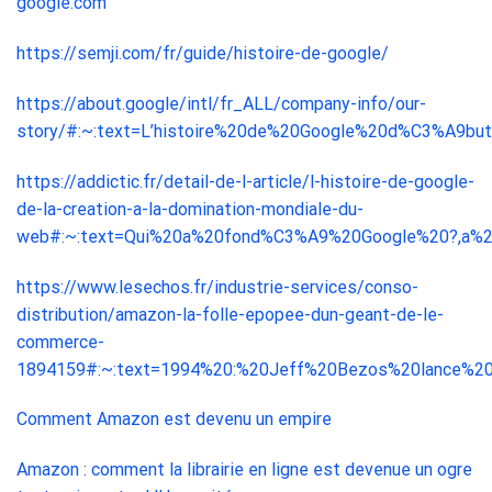
google.com
https://semji.com/fr/guide/histoire-de-google/
https://about.google/intl/fr_ALL/company-info/our-
story/#:~:text=L’histoire%20de%20Google%20d%C3%A9bute,
https://addictic.fr/detail-de-l-article/l-histoire-de-google-
de-la-creation-a-la-domination-mondiale-du-
web#:~:text=Qui%20a%20fond%C3%A9%20Google%20?,a%2
https://www.lesechos.fr/industrie-services/conso-
distribution/amazon-la-folle-epopee-dun-geant-de-le-
commerce-
1894159#:~:text=1994%20:%20Jeff%20Bezos%20lance%20
Comment Amazon est devenu un empire
Amazon : comment la librairie en ligne est devenue un ogre