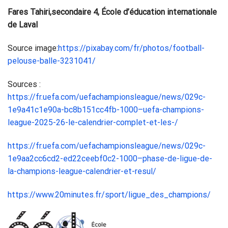
Fares Tahiri,secondaire 4, École d’éducation internationale
de Laval
Source image:
https://pixabay.com/fr/photos/football-
pelouse-balle-3231041/
Sources :
https://fr.uefa.com/uefachampionsleague/news/029c-
1e9a41c1e90a-bc8b151cc4fb-1000–uefa-champions-
league-2025-26-le-calendrier-complet-et-les-/
https://fr.uefa.com/uefachampionsleague/news/029c-
1e9aa2cc6cd2-ed22ceebf0c2-1000–phase-de-ligue-de-
la-champions-league-calendrier-et-resul/
https://www.20minutes.fr/sport/ligue_des_champions/