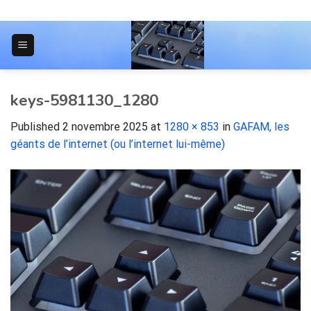
Skip
to
content
JOURNAL POUR LES ÉTUDIANTS
keys-5981130_1280
Published
2 novembre 2025
at
1280 × 853
in
GAFAM, les
géants de l’internet (ou l’internet lui-même)