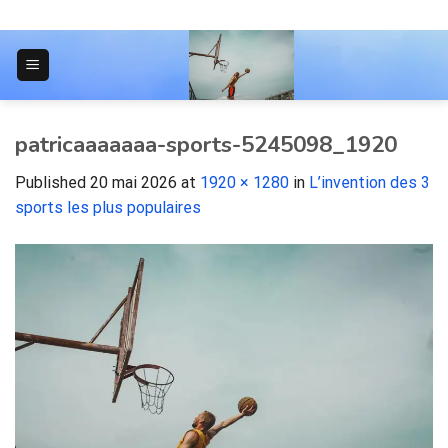
Skip
to
content
JOURNAL POUR LES ÉTUDIANTS
patricaaaaaaa-sports-5245098_1920
Published
20 mai 2026
at
1920 × 1280
in
L’invention des 3
sports les plus populaires