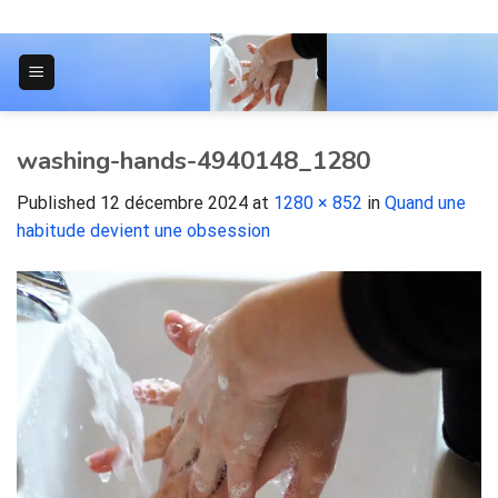
Skip
to
content
JOURNAL POUR LES ÉTUDIANTS
washing-hands-4940148_1280
Published
12 décembre 2024
at
1280 × 852
in
Quand une
habitude devient une obsession