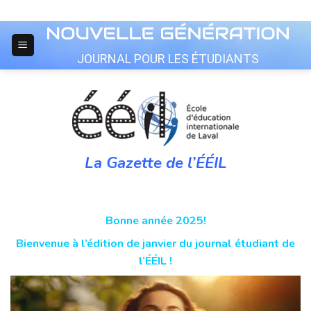
Skip
to
content
JOURNAL POUR LES ÉTUDIANTS
La Gazette de l’ÉÉIL
Bonne année 2025!
Bienvenue à l’édition de janvier du journal étudiant de
l’ÉÉIL !