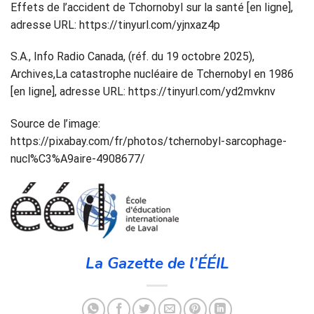
Effets de l’accident de Tchornobyl sur la santé [en ligne],
adresse URL: https://tinyurl.com/yjnxaz4p
S.A., Info Radio Canada, (réf. du 19 octobre 2025),
Archives,La catastrophe nucléaire de Tchernobyl en 1986
[en ligne], adresse URL: https://tinyurl.com/yd2mvknv
Source de l’image:
https://pixabay.com/fr/photos/tchernobyl-sarcophage-
nucl%C3%A9aire-4908677/
La Gazette de l’ÉÉIL