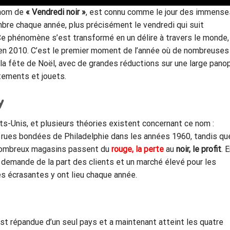
 nom de
« Vendredi noir »
, est connu comme le jour des immense
mbre chaque année, plus précisément le vendredi qui suit
Ce phénomène s’est transformé en un délire à travers le monde,
s en 2010. C’est le premier moment de l’année où de nombreuses
 fête de Noël, avec de grandes réductions sur une large panop
êtements et jouets.
y
s-Unis, et plusieurs théories existent concernant ce nom :
es rues bondées de Philadelphie dans les années 1960, tandis qu
e nombreux magasins passent du
rouge, la perte
au
noir, le profit
. 
te demande de la part des clients et un marché élevé pour les
 écrasantes y ont lieu chaque année.
st répandue d’un seul pays et a maintenant atteint les quatre