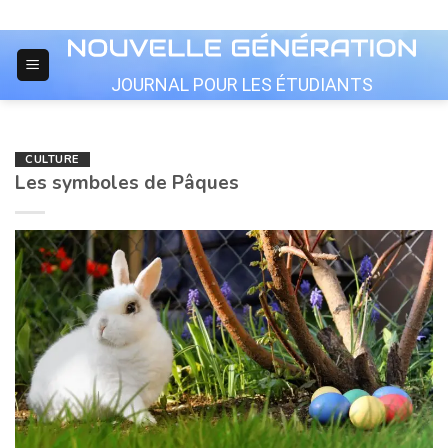
Skip
to
content
JOURNAL POUR LES ÉTUDIANTS
CULTURE
Les symboles de Pâques