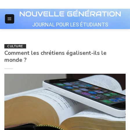
Skip
to
content
JOURNAL POUR LES ÉTUDIANTS
CULTURE
Comment les chrétiens égalisent-ils le
monde ?