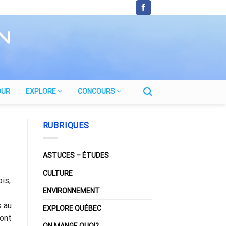
OUR
EXPLORE
CONCOURS
RUBRIQUES
ASTUCES – ÉTUDES
CULTURE
ois,
ENVIRONNEMENT
s au
EXPLORE QUÉBEC
Mont
ON MANGE QUOI?