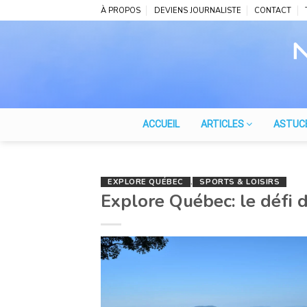
Skip
À PROPOS
DEVIENS JOURNALISTE
CONTACT
to
content
ACCUEIL
ARTICLES
ASTUC
EXPLORE QUÉBEC
,
SPORTS & LOISIRS
Explore Québec: le défi 