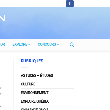
OUR
EXPLORE
CONCOURS
RUBRIQUES
ASTUCES – ÉTUDES
CULTURE
re
ENVIRONNEMENT
nt
EXPLORE QUÉBEC
.
ON MANGE QUOI?